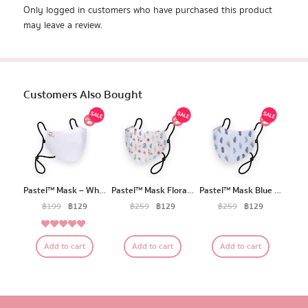
Only logged in customers who have purchased this product
Pastel Protect
Liquid-Repellent Inner Layer ผ้าด้านใน เป็น
may leave a review.
ผ้ามัสลิน2ชั้น มีคุณสมบัติกันละอองน้ำ ช่วยป้องกันสิ่งแปลก
ปลอมที่อาจแพร่กระจายมาจากการไอและจาม
Customers Also Bought
Pastel™ Mask – White
Pastel™ Mask Floral Edition
Pastel™ Mask Blue Feather Edition
฿
199
฿
129
฿
259
฿
129
฿
259
฿
129
5.00
Rated
Add to cart
Add to cart
Add to cart
out of 5