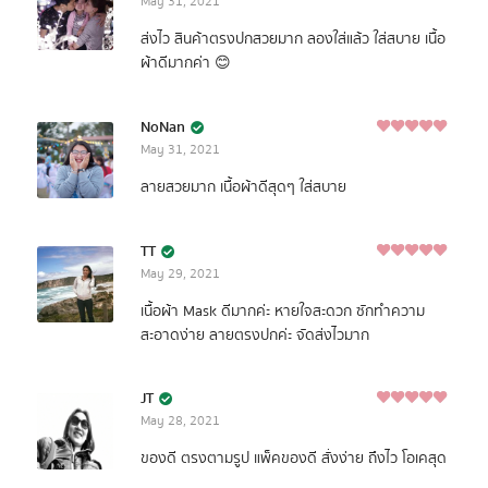
May 31, 2021
นอก เป็นผ้า Coolmode มีคุณสมบัติระบายอากาศได้ดี หายใจ
5
ได้สะดวก และแห้งเร็วเมื่อซัก ช่วยลดกลิ่นอับ
ส่งไว สินค้าตรงปกสวยมาก ลองใส่แล้ว ใส่สบาย เนื้อ
ผ้าดีมากค่า 😊
NoNan
5
May 31, 2021
Rated
out of
5
ลายสวยมาก เนื้อผ้าดีสุดๆ ใส่สบาย
TT
5
May 29, 2021
Rated
out of
5
เนื้อผ้า Mask ดีมากค่ะ หายใจสะดวก ซักทำความ
สะอาดง่าย ลายตรงปกค่ะ จัดส่งไวมาก
JT
5
May 28, 2021
Rated
out of
5
ของดี ตรงตามรูป แพ็คของดี สั่งง่าย ถึงไว โอเคสุด