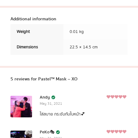
Additional information
Weight
0.01 kg
Dimensions
22.5 × 14.5 cm
5 reviews for
Pastel™ Mask – XO
Andy
5
May 31, 2021
Rated
out of
5
ใส่สบาย กระชับกับใบหน้า💕
PeKo🎭
PastelFlow
Breathable and Comfortable to Wear ผ้าด้าน
5
Rated
out of