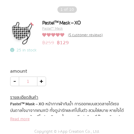
1
of
10
Pastel Pack™
Pastel™ Mask – XO
Pastel™ Mask
All Products
(
5
customer reviews)
5.00
฿
259
฿
129
Rated
5
out of 5
25 in stock
Promotion
based on
customer
ratings
Redeem Code
amount
Pastel™
-
+
Mask
-
Download App
XO
quantity
รายละเอียดสินค้า
Pastel™ Mask – XO
หน้ากากผ้ากันน้ำ การออกแบบลวดลายได้แรง
บันดาลใจมาจากเกมXO ทั้งดูน่ารักและเท่ไปในตัว สวมใส่สบาย หายใจได้
สะดวก มาพร้อมดีไซน์สุดพิเศษ ทั้งลายสกรีนน่ารักๆ ที่เป็นเอกลักษณ์
Read more
พิเศษของแบรนด์Pastel™ และยังมีสายรัดปรับได้ เพื่อให้กระชับเข้ากับ
ใบหน้า
Copyright © i-App Creation Co., Ltd.